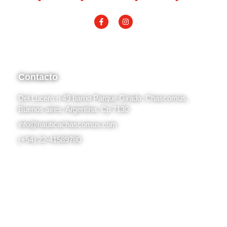
Contacto
Del Lucero n 49 barrio Parque Girado. Chascomús,
Buenos aires, Argentina. Cp 7130
info@nauticachascomus.com
(+54) 22-41589780
© 2024 Náutica Apart Hotel. Desarrollado por
Kaizen
.