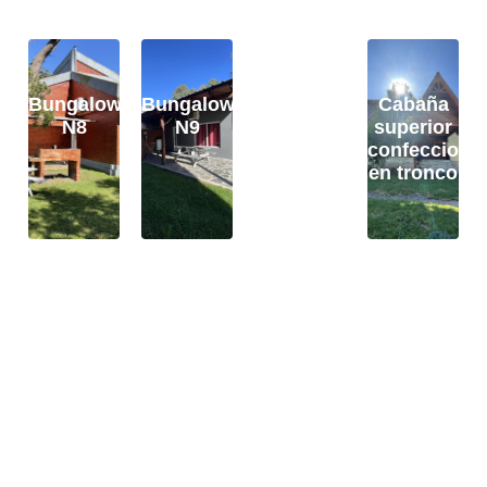
Bungalow
Bungalow
Bungalow
Cabaña
N8
N9
N10
superior
confecciona
en tronco