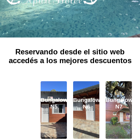
SERVICES
Reservando desde el sitio web
accedés a los mejores descuentos
Departamento
Bungalow
Bungalow
Bungalow
con vista
N5
N6
N7
a la
laguna