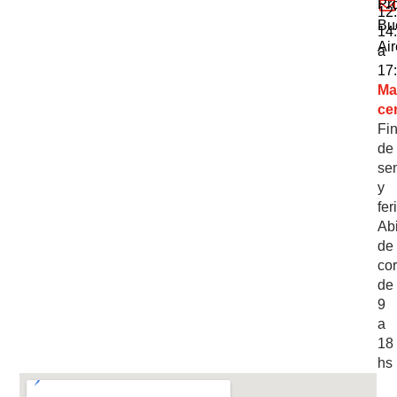
Pro
12:
Bu
14
Air
a
17
Ma
ce
Fi
de
se
y
fer
Abi
de
cor
de
9
a
18
hs