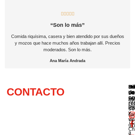





“Son lo más”
Comida riquísima, casera y bien atendido por sus dueños
y mozos que hace muchos años trabajan allí. Precios
moderados. Son lo más.
Ana María Andrada
Se
In
Di
Ho
CONTACTO
en
de
Lu
De
nu
co
mié
49,
re
ju
Pa
so
y
Gi
vie
71
9:
Ch
a