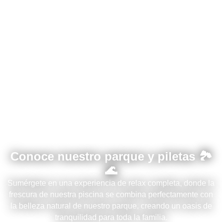
Podés visitar nuestra cabaña
troncal
Ver Cabaña
Conoce nuestro parque y piletas 🏞️
🌊
Sumérgete en una experiencia de relax completa, donde la
frescura de nuestra piscina se combina perfectamente con
la belleza natural de nuestro parque, creando un oasis de
tranquilidad para toda la familia.