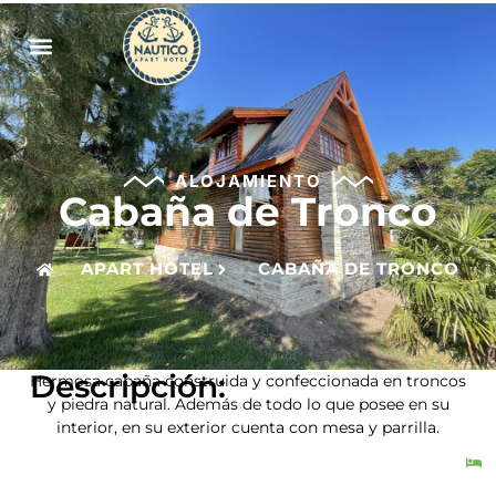
APART HOTEL
ALOJAMIENTO
Cabaña de Tronco
APART HOTEL
CABAÑA DE TRONCO
Descripción:
Hermosa cabaña construida y confeccionada en troncos
y piedra natural. Además de todo lo que posee en su
interior, e
n su exterior cuenta con mesa y parrilla.